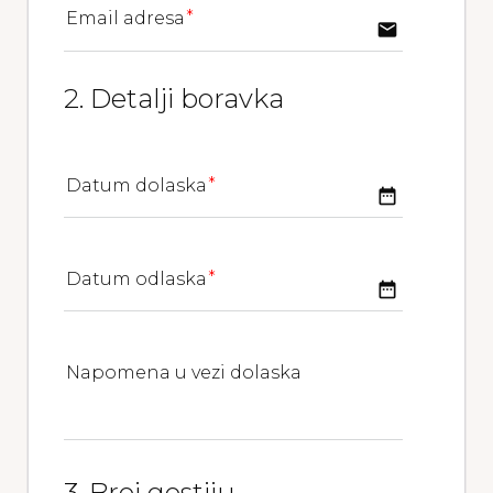
Email adresa
email
2. Detalji boravka
Datum dolaska
date_range
Datum odlaska
date_range
Napomena u vezi dolaska
3. Broj gostiju