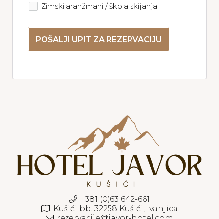
Zimski aranžmani / škola skijanja
POŠALJI UPIT ZA REZERVACIJU
+381 (0)63 642-661
Kušići bb. 32258 Kušići, Ivanjica
rezervacije@javor-hotel.com