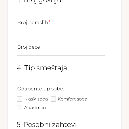
Broj odraslih
Broj dece
4. Tip smeštaja
Odaberite tip sobe:
Klasik soba
Komfort soba
Apartman
5. Posebni zahtevi