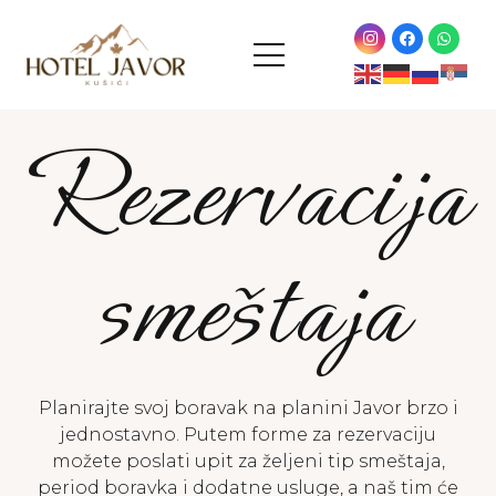
Rezervacija
smeštaja
Planirajte svoj boravak na planini Javor brzo i
jednostavno. Putem forme za rezervaciju
možete poslati upit za željeni tip smeštaja,
period boravka i dodatne usluge, a naš tim će