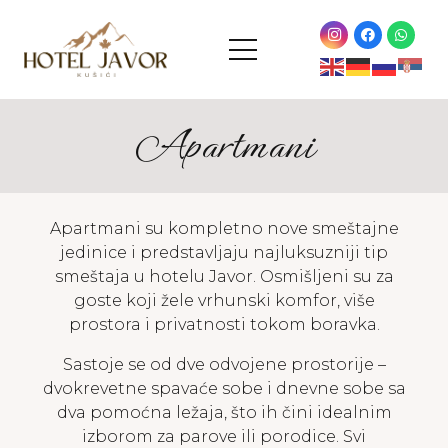
Apartmani
Apartmani su kompletno nove smeštajne
jedinice i predstavljaju najluksuzniji tip
smeštaja u hotelu Javor. Osmišljeni su za
goste koji žele vrhunski komfor, više
prostora i privatnosti tokom boravka.
Sastoje se od dve odvojene prostorije –
dvokrevetne spavaće sobe i dnevne sobe sa
dva pomoćna ležaja, što ih čini idealnim
izborom za parove ili porodice. Svi